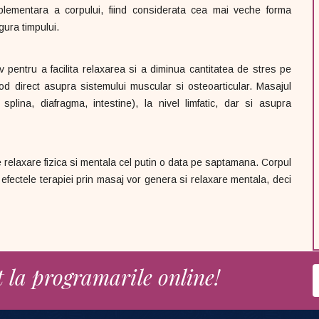
plementara a corpului, fiind considerata cea mai veche forma
gura timpului.
iv pentru a facilita relaxarea si a diminua cantitatea de stres pe
od direct asupra sistemului muscular si osteoarticular. Masajul
splina, diafragma, intestine), la nivel limfatic, dar si asupra
relaxare fizica si mentala cel putin o data pe saptamana. Corpul
r efectele terapiei prin masaj vor genera si relaxare mentala, deci
 la programarile online!