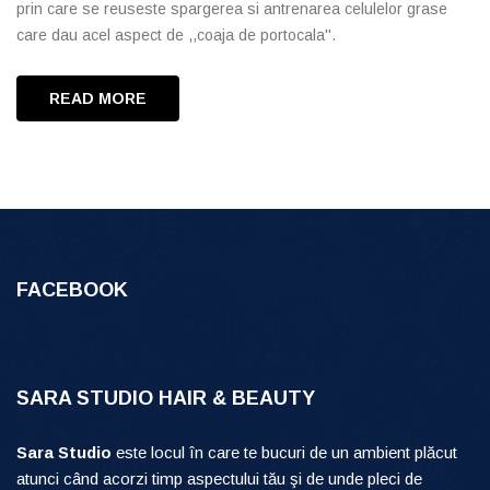
prin care se reuseste spargerea si antrenarea celulelor grase
care dau acel aspect de ,,coaja de portocala''.
READ MORE
FACEBOOK
SARA STUDIO HAIR & BEAUTY
Sara Studio
este locul în care te bucuri de un ambient plăcut
atunci când acorzi timp aspectului tău şi de unde pleci de